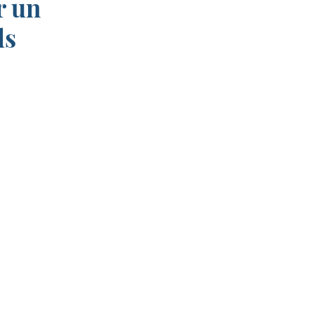
r un
ds