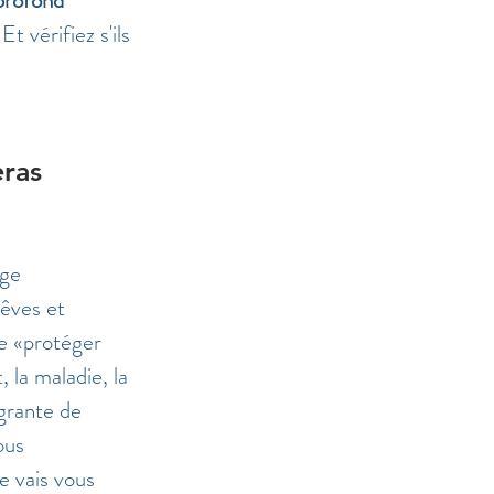
t vérifiez s'ils 
ras 
ge 
rêves et 
de «protéger 
 la maladie, la 
grante de 
ous 
 vais vous 