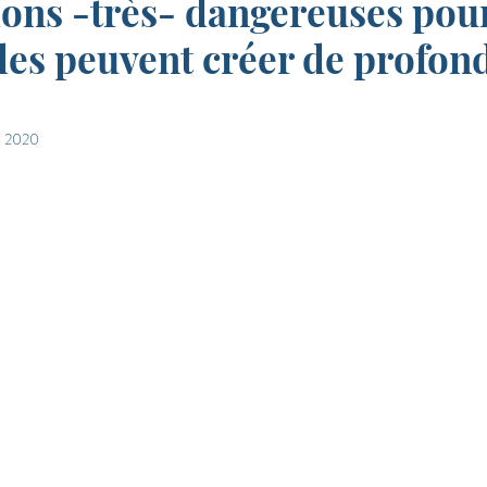
ions -très- dangereuses pou
lles peuvent créer de profon
. 2020