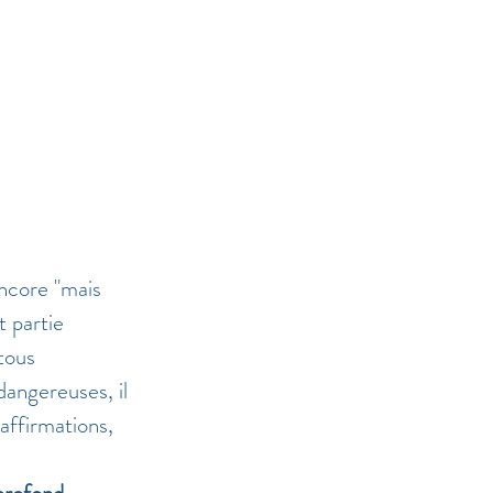
ncore "mais 
 partie 
tous 
angereuses, il 
affirmations, 
profond 