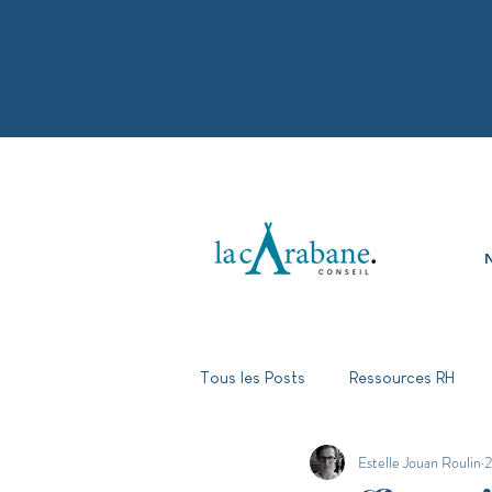
N
Tous les Posts
Ressources RH
Estelle Jouan Roulin
2
Parentalité en entreprise
Div