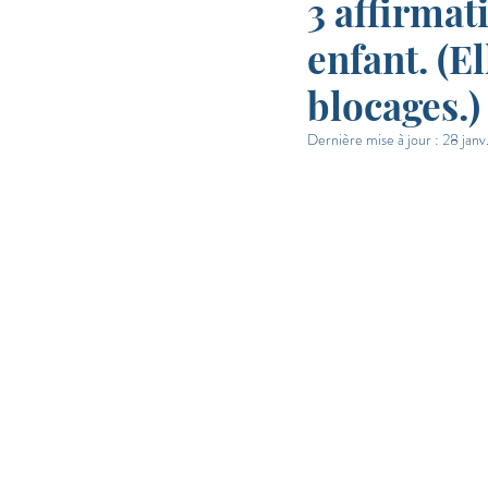
3 affirmat
enfant. (E
blocages.)
Dernière mise à jour :
28 janv