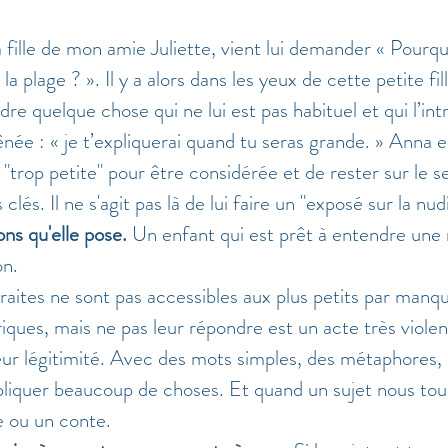
a fille de mon amie Juliette, vient lui demander « Pourqu
a plage ? ». Il y a alors dans les yeux de cette petite fil
re quelque chose qui ne lui est pas habituel et qui l’intr
née : « je t’expliquerai quand tu seras grande. » Anna es
 "trop petite" pour être considérée et de rester sur le s
 clés. Il ne s'agit pas là de lui faire un "exposé sur la nud
ns qu'elle pose.
 Un enfant qui est prêt à entendre une
n. 
raites ne sont pas accessibles aux plus petits par manq
ques, mais ne pas leur répondre est un acte très violen
ur légitimité. Avec des mots simples, des métaphores, d
pliquer beaucoup de choses. Et quand un sujet nous tou
re ou un conte. 