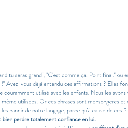
d tu seras grand", "C'est comme ça. Point final." ou e
r !" Avez-vous déjà entendu ces affirmations ? Elles font
e couramment utilisé avec les enfants. Nous les avons 
s même utilisées. Or ces phrases sont mensongères et d
es bannir de notre langage, parce qu'à cause de ces 3 
t bien perdre totalement confiance en lui. 
 que vos enfants peinent à s'affirmer et 
souffrent d’un 