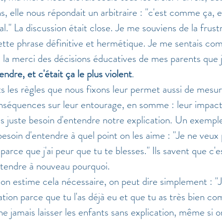
s, elle nous répondait un arbitraire : "c'est comme ça, e
l." La discussion était close. Je me souviens de la frust
ette phrase définitive et hermétique. Je me sentais c
 la merci des décisions éducatives de mes parents que je
ndre, et c'était ça le plus violent
. 
s les règles que nous fixons leur permet aussi de mesur
onséquences sur leur entourage, en somme : leur impact
is juste besoin d'entendre notre explication. Un exemple
besoin d'entendre à quel point on les aime : "Je ne veux
arce que j'ai peur que tu te blesses." Ils savent que c'est
ntendre à nouveau pourquoi. 
n estime cela nécessaire, on peut dire simplement : "J
tion parce que tu l'as déjà eu et que tu as très bien com
ne jamais laisser les enfants sans explication, même si on