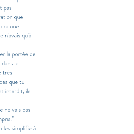
t pas 
ration que 
omme une 
 n'avais qu'à 
er la portée de 
 dans le 
 très 
 pas que tu 
 interdit, ils 
e ne vais pas 
pris." 
 les simplifie à 