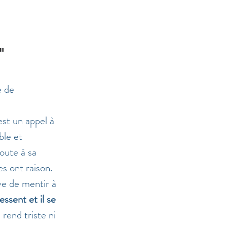
"
e de 
est un appel à 
ble et 
oute à sa 
s ont raison. 
ave de mentir à 
essent et il se 
e rend triste ni 