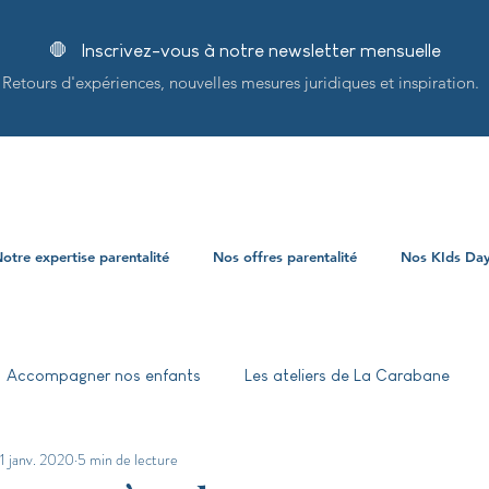
🛑 Inscrivez-vous à notre newsletter mensuelle
Retours d'expériences, nouvelles mesures juridiques et inspiration.
otre expertise parentalité
Nos offres parentalité
Nos KIds Da
Accompagner nos enfants
Les ateliers de La Carabane
1 janv. 2020
5 min de lecture
ersité et inclusion