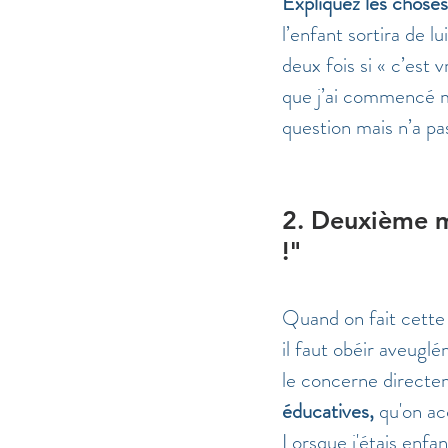
Expliquez les chose
l’enfant sortira de 
deux fois si « c’est 
que j’ai commencé ma
question mais n’a pa
2. Deuxième m
!"
Quand on fait cette r
il faut obéir aveugl
le concerne directe
éducatives, 
qu'on ac
Lorsque j'étais enfan