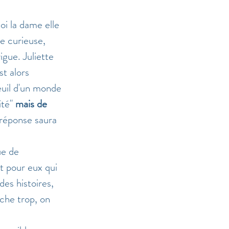
oi la dame elle 
le curieuse, 
igue. Juliette 
t alors 
euil d'un monde 
ité" 
mais de 
 réponse saura 
ue de 
t pour eux qui 
es histoires, 
che trop, on 