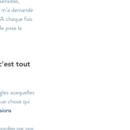
sensible, 
ns m’a demandé 
. A chaque fois 
le pose la 
'est tout 
gles auxquelles 
que chose qui 
sions 
ébordée par nos 