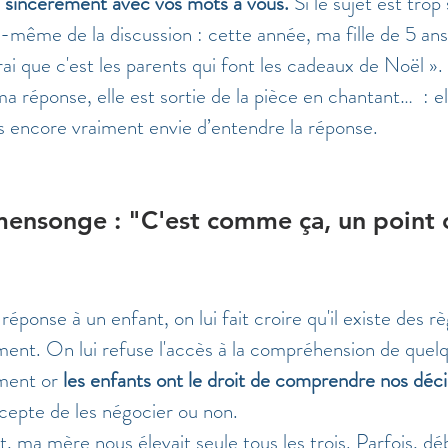
s sincèrement avec vos mots à vous.
 Si le sujet est trop 
lui-même de la discussion : cette année, ma fille de 5 a
vrai que c'est les parents qui font les cadeaux de Noël »
 réponse, elle est sortie de la pièce en chantant…  : el
s encore vraiment envie d’entendre la réponse. 
ensonge : "C'est comme ça, un point c
éponse à un enfant, on lui fait croire qu'il existe des rè
ément. On lui refuse l'accès à la compréhension de quel
ment or 
les enfants ont le droit de comprendre nos déci
cepte de les négocier ou non.
t, ma mère nous élevait seule tous les trois. Parfois, d