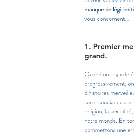
manque de légitimit
vous concernent... 
1. Premier me
grand. 
Quand on regarde év
progressivement, on s
d’histoires merveille
son insouciance » en 
religion, la sexuali
notre monde. En ten
commettons une erre