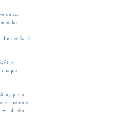
ler de vos 
 avec les 
 faut veiller à 
is être 
ue chaque 
leur, que ce 
ue et instaurer 
ns l’absolue, 