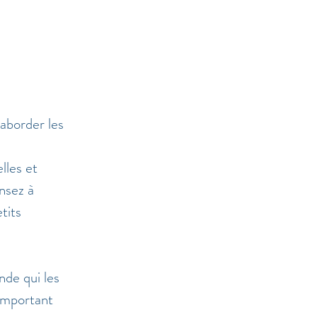
aborder les 
lles et 
nsez à 
tits 
de qui les 
 important 