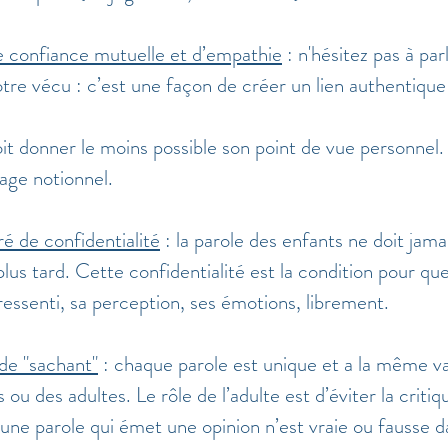
e confiance mutuelle et d’empathie
 : n'hésitez pas à par
tre vécu : c’est une façon de créer un lien authentique
oit donner le moins possible son point de vue personnel. Il
age notionnel. 
é de confidentialité
 : la parole des enfants ne doit jama
 plus tard. Cette confidentialité est la condition pour q
essenti, sa perception, ses émotions, librement. 
 de "sachant"
 : chaque parole est unique et a la même va
 ou des adultes. Le rôle de l’adulte est d’éviter la critiq
cune parole qui émet une opinion n’est vraie ou fausse da