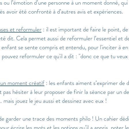
is ou l’émotion d’une personne à un moment donné, qui 
s avoir été confronté à d’autres avis et expériences. 
nses et reformuler
 : il est important de faire le point, d
té dit. Cela permet aussi de reformuler l’essentiel et d
enfant se sente compris et entendu, pour l'inciter à en 
 pouvez reformuler ce qu'il a dit : "donc ce que tu veux di
 un moment créatif
 : les enfants aiment s’exprimer de d
t pas hésiter à leur proposer de finir la séance par un de
 mais jouez le jeu aussi et dessinez avec eux !
 de garder une trace des moments philo ! Un cahier déd
pour écrire les mots et les notions qu’il a appris, noter le