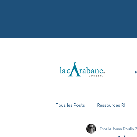
N
Tous les Posts
Ressources RH
Estelle Jouan Roulin
2
Parentalité en entreprise
Div