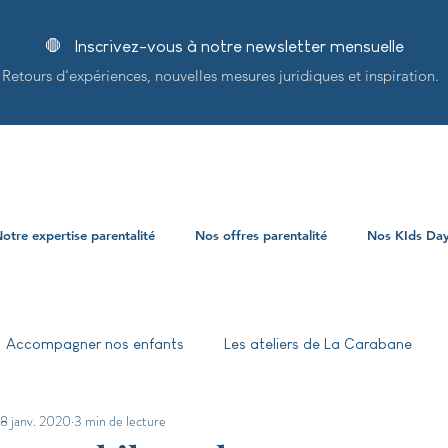
🛑 Inscrivez-vous à notre newsletter mensuelle
Retours d'expériences, nouvelles mesures juridiques et inspiration.
otre expertise parentalité
Nos offres parentalité
Nos KIds Da
Accompagner nos enfants
Les ateliers de La Carabane
8 janv. 2020
3 min de lecture
ersité et inclusion