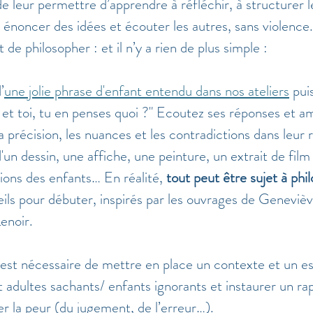
de leur permettre d’apprendre à réfléchir, à structurer 
 énoncer des idées et écouter les autres, sans violence.
it de philosopher : et il n’y a rien de plus simple :
’
une jolie phrase d'enfant entendu dans nos ateliers
 pui
a, et toi, tu en penses quoi ?" Ecoutez ses réponses et a
a précision, les nuances et les contradictions dans leur
un dessin, une affiche, une peinture, un extrait de film 
xions des enfants… En réalité, 
tout peut être sujet à phi
eils pour débuter, inspirés par les ouvrages de Genevi
enoir. 
est nécessaire de mettre en place un contexte et un e
t adultes sachants/ enfants ignorants et instaurer un rap
 la peur (du jugement, de l’erreur…).