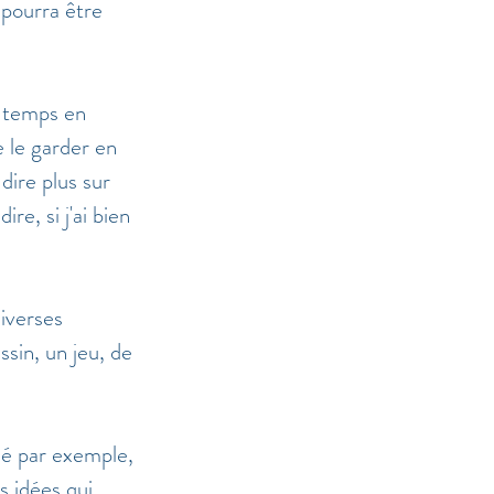
pourra être 
e temps en 
e le garder en 
dire plus sur 
re, si j'ai bien 
iverses 
ssin, un jeu, de 
ié par exemple, 
s idées qui 