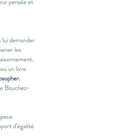
leur pensée et 
 
s lui demander 
mener les 
 raisonnement. 
ou un livre 
losopher.
ève Bouchez-
space 
port d’égalité 