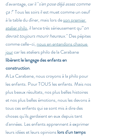
d'avantage, car il "
s'en pose déjà assez comme 
ça !
" Tous les soirs il est muet comme un oeuf 
à la table du dîner, mais lors de 
son premier 
atelier philo
, il lance très sérieusement qu'"
on 
devrait toujours mourir heureux.
" Des pépites 
comme celle-ci, 
nous en entendons chaque 
jour
 car les ateliers philo de la Carabane 
libèrent le langage des enfants en 
construction
. 
A La Carabane, nous croyons à la philo pour 
les enfants. Pour TOUS les enfants. Mais nos 
plus beaux résultats, nos plus belles histoires 
et nos plus belles émotions, nous les devons à 
tous ces enfants qui se sont mis à dire des 
choses qu'ils gardaient en eux depuis tant 
d'années. Les enfants apprennent à exprimer 
leurs idées et leurs opinions 
lors d'un temps 