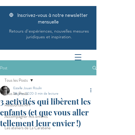
🛑 Inscrivez-vous à notre newsletter
mensuelle
Retours d'expériences, nouvelles mesures
juridiques et inspiration.
Post
Tous les Posts
Estelle Jouan Roulin
Tous les Posts
28 janv. 2020
3 min de lecture
3 activités qui libèrent les
Ressources RH
enfants (et que vous aller
Accompagner nos enfants
tellement leur envier !)
Les ateliers de La Carabane