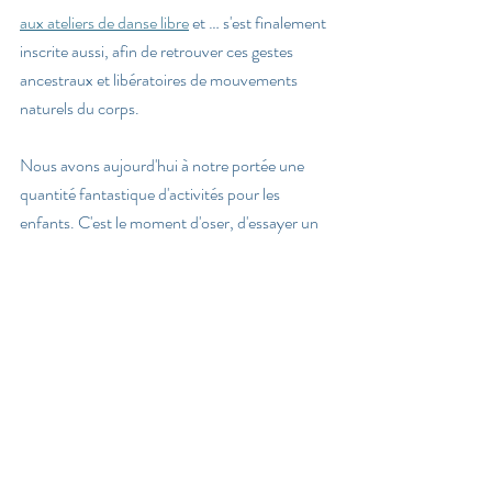
aux ateliers de danse libre
 et … s'est finalement 
inscrite aussi, afin de retrouver ces gestes 
ancestraux et libératoires de mouvements 
naturels du corps.
Nous avons aujourd'hui à notre portée une 
quantité fantastique d'activités pour les 
enfants. C'est le moment d'oser, d'essayer un 
truc nouveau, original et de les laisser nous 
bluffer par leur liberté et leur créativité. 
Essayez, les enfants ne demandent que ça. 
Pour rester informé de toutes les clés qui 
guident nos enfants dans la vie avec liberté et 
bienveillance, en valorisant leurs potentiels 
individuels et leur personnalité, 
inscrivez-vous 
à notre newsletter. 
 A bientôt !