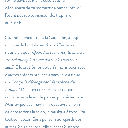
forme dans ses mains et surtout, la 
découverte de ce moment de temps "off" où 
l'esprit s'évade et vagabonde, trop rare 
aujourd'hui.
Suzanne, rencontrée à la Carabane, a l'esprit 
qui fuse du haut de ses 8 ans. C'est elle qui 
nous a dit que "
Quand tu te maries, tu as enfin 
trouvé quelqu'un avec qui tu n'es pas tout 
seul.
" Elle est très ronde et n'aime ni jouer avec 
d'autres enfants ni aller au parc ; elle dit que 
son "
corps la dérange car il l'empêche de 
bouger.
" Déconnectée de ses sensations 
corporelles, elle est de plus en plus sédentaire.  
Mais un jour, sa maman la découvre en train 
de danser dans le salon, la musique à fond. De 
tout son coeur. Sans penser aux regards des 
autres. Seule et libre. Elle a inscrit Suzanne 